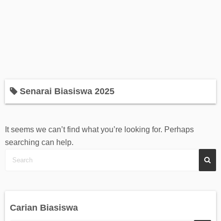
Biasiswa Kerajaan
Biasiswa Korporat
Biasiswa Universiti
Senarai Biasiswa 2025
Bantuan Kewangan
It seems we can’t find what you’re looking for. Perhaps
Biasiswa SPM
searching can help.
Biasiswa STPM
Carian Biasiswa