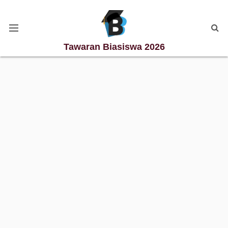
Tawaran Biasiswa 2026
Kategori Biasiswa
Biasiswa Degree
Biasiswa Diploma
Biasiswa Master
Biasiswa PhD
Biasiswa Sekolah