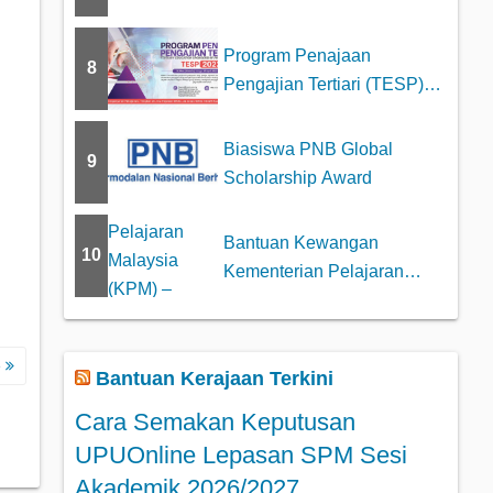
Program Penajaan
8
Pengajian Tertiari (TESP)
Tajaan MARA
Biasiswa PNB Global
9
Scholarship Award
Bantuan Kewangan
10
Kementerian Pelajaran
Malaysia (KPM) –...
e
Bantuan Kerajaan Terkini
Cara Semakan Keputusan
UPUOnline Lepasan SPM Sesi
Akademik 2026/2027