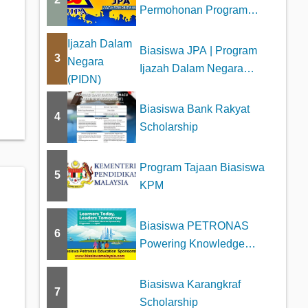
Permohonan Program
Biasiswa Tajaan JPA
Biasiswa JPA | Program
3
Ijazah Dalam Negara
(PIDN)
Biasiswa Bank Rakyat
4
Scholarship
Program Tajaan Biasiswa
5
KPM
Biasiswa PETRONAS
6
Powering Knowledge
Education Sponsorship
Biasiswa Karangkraf
7
Scholarship