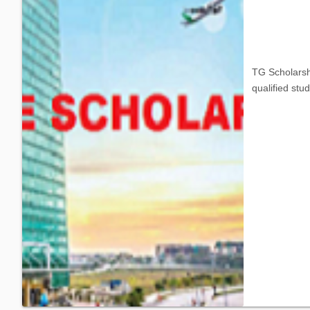
TG Scholarshi
qualified st