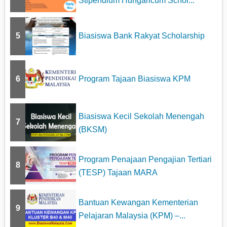
Stipendium Hungaricum Schol...
5
Biasiswa Bank Rakyat Scholarship
6
Program Tajaan Biasiswa KPM
Biasiswa Kecil Sekolah Menengah
7
(BKSM)
Program Penajaan Pengajian Tertiari
8
(TESP) Tajaan MARA
Bantuan Kewangan Kementerian
9
Pelajaran Malaysia (KPM) –...