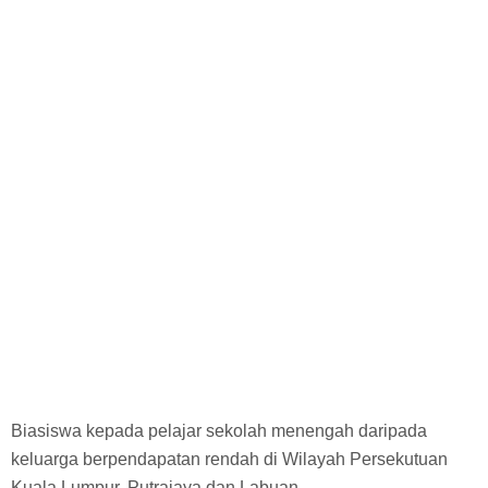
Biasiswa Kerajaan
Biasiswa Korporat
Biasiswa Universiti
Bantuan Kewangan
Biasiswa SPM
Biasiswa STPM
Biasiswa kepada pelajar sekolah menengah daripada
keluarga berpendapatan rendah di Wilayah Persekutuan
Kuala Lumpur, Putrajaya dan Labuan.