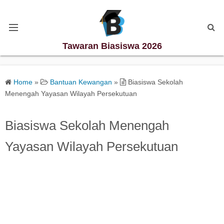
Tawaran Biasiswa 2026
Kategori Biasiswa
Home
»
Bantuan Kewangan
»
Biasiswa Sekolah
Menengah Yayasan Wilayah Persekutuan
Biasiswa Degree
Biasiswa Sekolah Menengah
Biasiswa Diploma
Yayasan Wilayah Persekutuan
Biasiswa Master
Biasiswa PhD
Biasiswa Sekolah