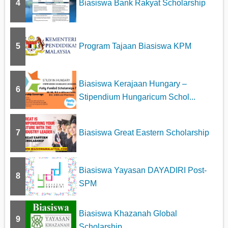
4
Biasiswa Bank Rakyat Scholarship
5
Program Tajaan Biasiswa KPM
Biasiswa Kerajaan Hungary –
6
Stipendium Hungaricum Schol...
7
Biasiswa Great Eastern Scholarship
Biasiswa Yayasan DAYADIRI Post-
8
SPM
Biasiswa Khazanah Global
9
Scholarship