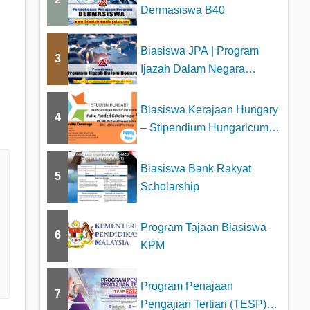
Dermasiswa B40
Biasiswa JPA | Program
3
Ijazah Dalam Negara
(PIDN)
Biasiswa Kerajaan Hungary
4
– Stipendium Hungaricum
Schol...
Biasiswa Bank Rakyat
5
Scholarship
Program Tajaan Biasiswa
6
KPM
Program Penajaan
7
Pengajian Tertiari (TESP)