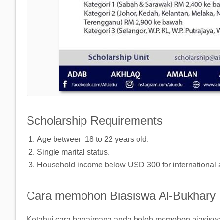
Scholarship Requirements
Age between 18 to 22 years old.
Single marital status.
Household income below USD 300 for international a
Cara memohon Biasiswa Al-Bukhary In
Ketahui cara bagaimana anda boleh memohon biasiswa