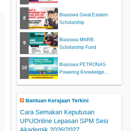
Tajaan MARA
Biasiswa Great Eastern
8
Scholarship
Biasiswa MNRB
9
Scholarship Fund
Biasiswa PETRONAS
10
Powering Knowledge
Education Sponsorship
Bantuan Kerajaan Terkini
Cara Semakan Keputusan
UPUOnline Lepasan SPM Sesi
Akademik 2026/2027