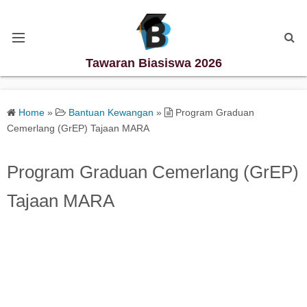
Tawaran Biasiswa 2026
Kategori Biasiswa
Home
»
Bantuan Kewangan
»
Program Graduan
Cemerlang (GrEP) Tajaan MARA
Biasiswa Degree
Program Graduan Cemerlang (GrEP)
Biasiswa Diploma
Tajaan MARA
Biasiswa Master
Biasiswa PhD
Biasiswa Sekolah