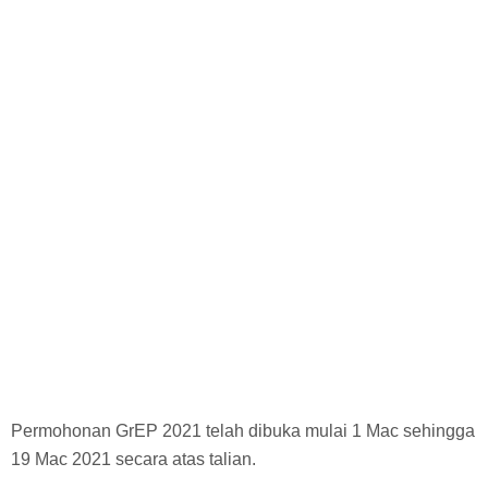
Biasiswa Kerajaan
Biasiswa Korporat
Biasiswa Universiti
Bantuan Kewangan
Biasiswa SPM
Biasiswa STPM
Permohonan GrEP 2021 telah dibuka mulai 1 Mac sehingga
19 Mac 2021 secara atas talian.