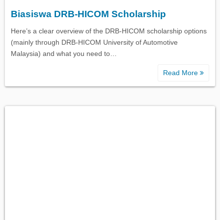
Biasiswa DRB-HICOM Scholarship
Biasiswa Kerajaan
Here’s a clear overview of the DRB-HICOM scholarship options
(mainly through DRB-HICOM University of Automotive
Biasiswa Korporat
Malaysia) and what you need to…
Read More
Biasiswa Universiti
Bantuan Kewangan
Biasiswa SPM
Biasiswa STPM