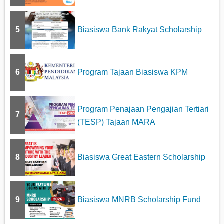
5
Biasiswa Bank Rakyat Scholarship
6
Program Tajaan Biasiswa KPM
Program Penajaan Pengajian Tertiari
7
(TESP) Tajaan MARA
8
Biasiswa Great Eastern Scholarship
9
Biasiswa MNRB Scholarship Fund