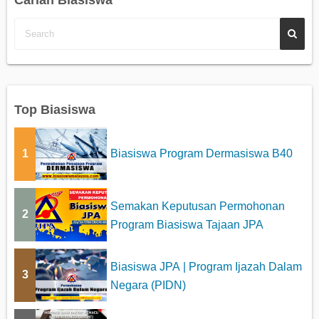
t
s
p
a
Top Biasiswa
g
1
Biasiswa Program Dermasiswa B40
i
n
Semakan Keputusan Permohonan
a
2
Program Biasiswa Tajaan JPA
t
i
Biasiswa JPA | Program Ijazah Dalam
3
Negara (PIDN)
o