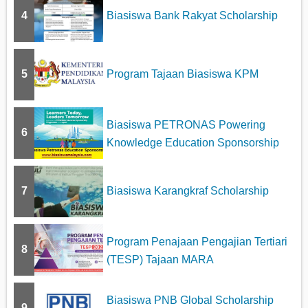
n
4
Biasiswa Bank Rakyat Scholarship
5
Program Tajaan Biasiswa KPM
Biasiswa PETRONAS Powering
6
Knowledge Education Sponsorship
7
Biasiswa Karangkraf Scholarship
Program Penajaan Pengajian Tertiari
8
(TESP) Tajaan MARA
Biasiswa PNB Global Scholarship
9