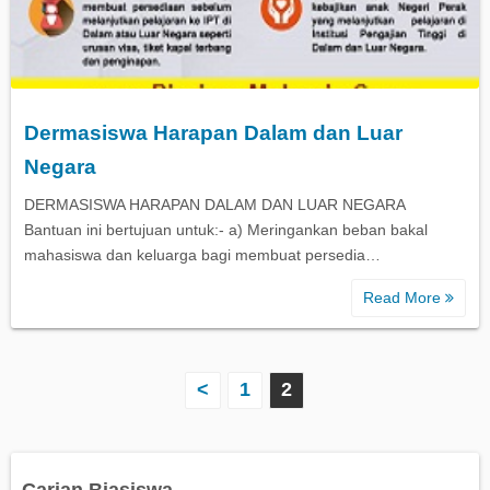
Dermasiswa Harapan Dalam dan Luar
Negara
DERMASISWA HARAPAN DALAM DAN LUAR NEGARA
Bantuan ini bertujuan untuk:- a) Meringankan beban bakal
mahasiswa dan keluarga bagi membuat persedia…
Read More
P
<
1
2
o
s
Carian Biasiswa